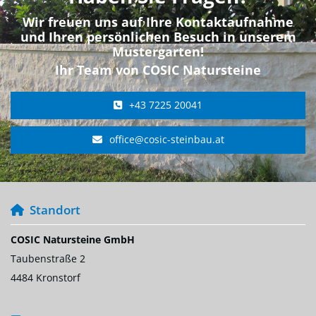
Wir freuen uns auf Ihre Kontaktaufnahme
und Ihren persönlichen Besuch in unserem
Mustergarten!
Ihr Team von COSIC Natursteine
+43 7225 20041
office@cosic-steinbau.at
Standort

COSIC Natursteine GmbH
Taubenstraße 2
4484 Kronstorf