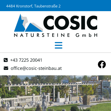
4484 Kronstorf, Taubenstraße 2
+43 7225 20041

office@cosic-steinbau.at
