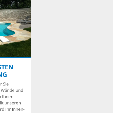
STEN
NG
r Sie
r Wände und
n Ihnen
it unseren
rd Ihr Innen-