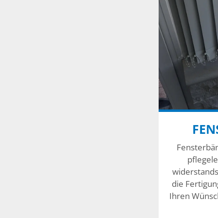
FEN
Fensterbän
pflegel
widerstand
die Fertigu
Ihren Wünsc