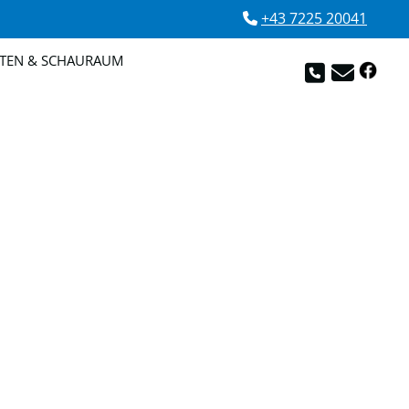
+43 7225 20041

TEN & SCHAURAUM

