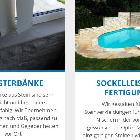
STERBÄNKE
SOCKELLEI
FERTIGU
ke aus Stein sind sehr
eicht und besonders
Wir gestalten fü
sfähig. Wir übernehmen
Steinverkleidungen fü
ng nach Maß, passend zu
Nischen in der vo
hen und Gegebenheiten
gewünschten Optik. M
vor Ort.
einzigartigen Steinen wi